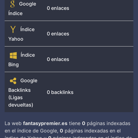
Google
0 enlaces
Índice
Índice
0 enlaces
Yahoo
Índice
0 enlaces
Bing
Google
Backlinks
0 backlinks
(Ligas
devueltas)
La web
fantasypremier.es
tiene
0
páginas indexadas
en el índice de Google,
0
páginas indexadas en el