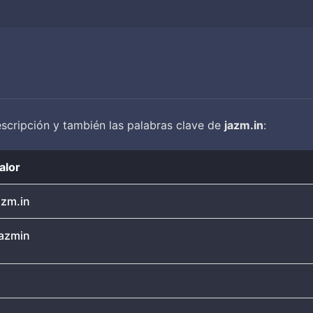
descripción y también las palabras clave de
jazm.in
:
alor
azm.in
azmin