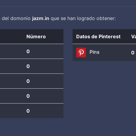
es del domonio
jazm.in
que se han logrado obtener:
Número
Datos de Pinterest
V
0
Pins
0
0
0
0
0