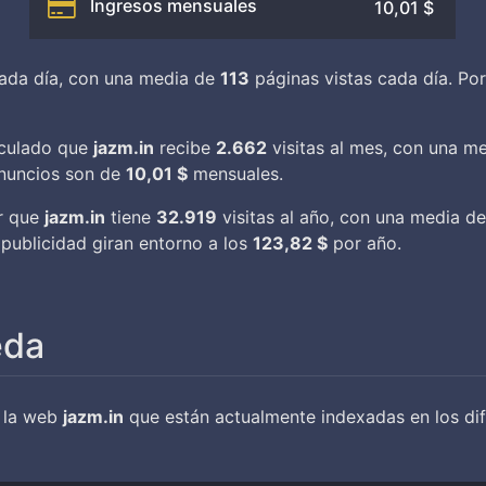
Ingresos mensuales
10,01 $
ada día, con una media de
113
páginas vistas cada día. Por
alculado que
jazm.in
recibe
2.662
visitas al mes, con una m
anuncios son de
10,01 $
mensuales.
ar que
jazm.in
tiene
32.919
visitas al año, con una media d
publicidad giran entorno a los
123,82 $
por año.
eda
e la web
jazm.in
que están actualmente indexadas en los dif