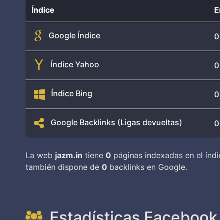
Índice
E
Google Índice
0
Índice Yahoo
0
Índice Bing
0
Google Backlinks (Ligas devueltas)
0
La web
jazm.in
tiene
0
páginas indexadas en el índ
también dispone de
0
backlinks en Google.
Estadísticas Facebook